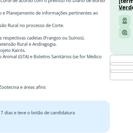
[term
e Corte de acordo com o previsto no Diário de Bordo
Verd
liberado
io e Planejamento de informações pertinentes ao
são Rural no processo de Corte.
respectivas cadeias (Frangos ou Suínos).
xtensão Rural e Andragogia.
jeto Kairós.
o Animal (GTA) e Boletins Sanitários (se for Médico
ootecnia e áreas afins
 7 dias e teve o botão de candidatura