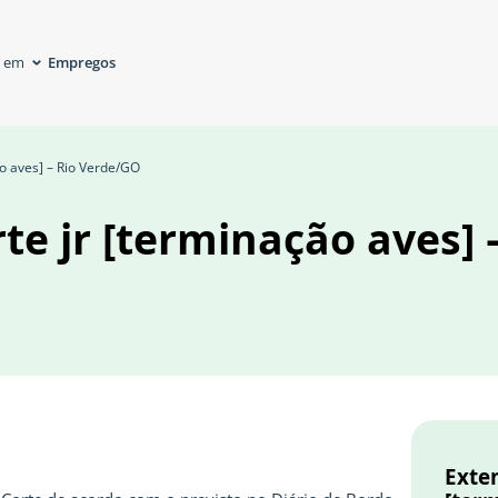
Empregos
á em
ão aves] – Rio Verde/GO
te jr [terminação aves] 
Exten