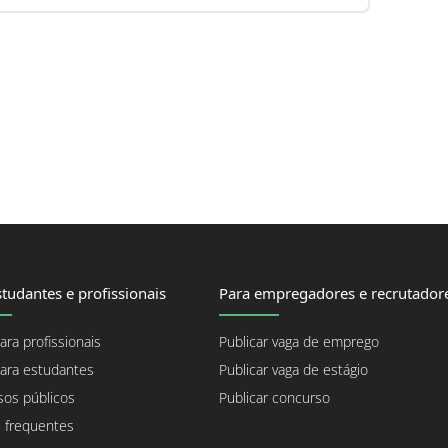
tudantes e profissionais
Para empregadores e recrutador
ara profissionais
Publicar vaga de emprego
ara estudantes
Publicar vaga de estágio
os públicos
Publicar concurso
 frequentes