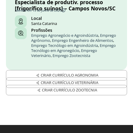
Especialista de produtiv. processo
[frigorífico suínos] – Campos Novos/SC
liberado em 13 de junho de 2025
Local
Santa Catarina
Profissões
Emprego Agronegócio e Agroindústria
,
Emprego
Agrônomo
,
Emprego Engenheiro de Alimentos
,
Emprego Tecnólogo em Agroindústria
,
Emprego
Tecnólogo em Agronegócio
,
Emprego
Veterinário
,
Emprego Zootecnista
CRIAR CURRÍCULO AGRONOMIA
CRIAR CURRÍCULO VETERINÁRIA
CRIAR CURRÍCULO ZOOTECNIA