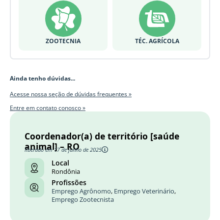
ZOOTECNIA
TÉC. AGRÍCOLA
Ainda tenho dúvidas...
Acesse nossa seção de dúvidas frequentes »
Entre em contato conosco »
Coordenador(a) de território [saúde
animal] – RO
liberado em 17 de junho de 2025
Local
Rondônia
Profissões
Emprego Agrônomo
,
Emprego Veterinário
,
Emprego Zootecnista