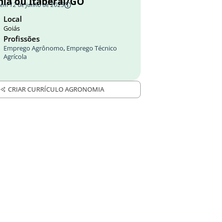
nia ou Itaberaí/GO
 em 12 de junho de 2025
Local
Goiás
Profissões
Emprego Agrônomo
,
Emprego Técnico
Agrícola
CRIAR CURRÍCULO AGRONOMIA