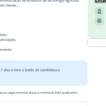
Goiâ
demonstração de produtos de tecnologia agrícola;
liberado
do cliente ;
loto;
verização;
imento.
 7 dias e teve o botão de candidatura
nas vagas recentes ativas e minimizar links quebrados