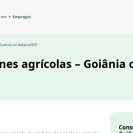
Empregos
á em
 Goiânia ou Itaberaí/GO
nes agrícolas – Goiânia 
Consu