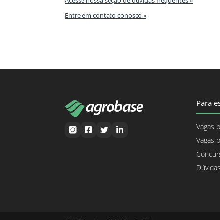
Acesse nossa seção de dúvidas frequentes »
Entre em contato conosco »
Para es
Vagas p
Vagas p
Concurs
Dúvidas