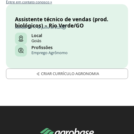
Entre em contato conosco »
Assistente técnico de vendas (prod.
biológicos) – Rio Verde/GO
liberado em 17 de junho de 2025
Local
Goiás
Profissões
Emprego Agrônomo
CRIAR CURRÍCULO AGRONOMIA