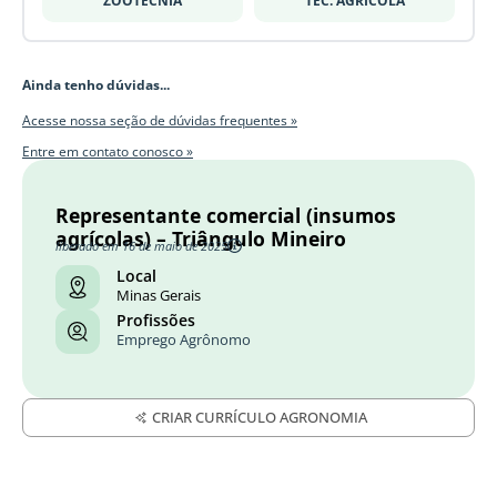
ZOOTECNIA
TÉC. AGRÍCOLA
Ainda tenho dúvidas...
Acesse nossa seção de dúvidas frequentes »
Entre em contato conosco »
Representante comercial (insumos
agrícolas) – Triângulo Mineiro
liberado em 16 de maio de 2025
Local
Minas Gerais
Profissões
Emprego Agrônomo
CRIAR CURRÍCULO AGRONOMIA