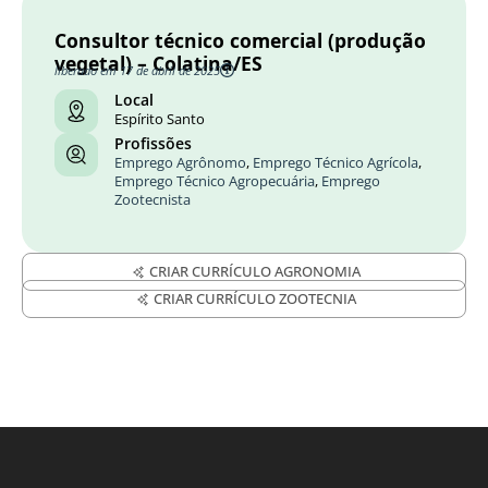
Consultor técnico comercial (produção
vegetal) – Colatina/ES
liberado em 17 de abril de 2025
Local
Espírito Santo
Profissões
Emprego Agrônomo
,
Emprego Técnico Agrícola
,
Emprego Técnico Agropecuária
,
Emprego
Zootecnista
CRIAR CURRÍCULO AGRONOMIA
CRIAR CURRÍCULO ZOOTECNIA