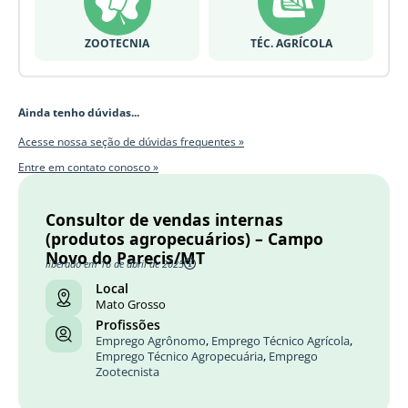
ZOOTECNIA
TÉC. AGRÍCOLA
Ainda tenho dúvidas...
Acesse nossa seção de dúvidas frequentes »
Entre em contato conosco »
Consultor de vendas internas
(produtos agropecuários) – Campo
Novo do Parecis/MT
liberado em 16 de abril de 2025
Local
Mato Grosso
Profissões
Emprego Agrônomo
,
Emprego Técnico Agrícola
,
Emprego Técnico Agropecuária
,
Emprego
Zootecnista