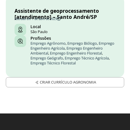
Assistente de geoprocessamento
[atendimento] – Santo André/SP
liberado em 1 de abril de 2025
Local
São Paulo
Profissões
Emprego Agrônomo
,
Emprego Biólogo
,
Emprego
Engenheiro Agrícola
,
Emprego Engenheiro
Ambiental
,
Emprego Engenheiro Florestal
,
Emprego Geógrafo
,
Emprego Técnico Agrícola
,
Emprego Técnico Florestal
CRIAR CURRÍCULO AGRONOMIA