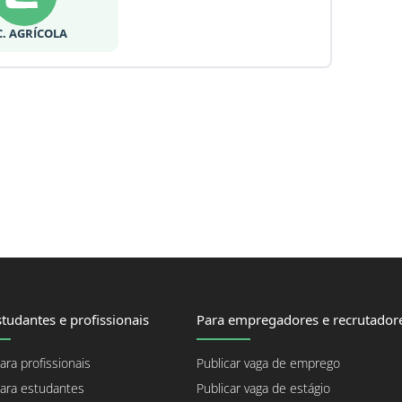
C. AGRÍCOLA
tudantes e profissionais
Para empregadores e recrutador
ara profissionais
Publicar vaga de emprego
ara estudantes
Publicar vaga de estágio