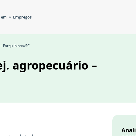
Empregos
á em
 – Forquilhinha/SC
ej. agropecuário –
Anali