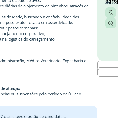
agro
mento e abate de aves;
liberado
es diárias de alojamento de pintinhos, através de
dias de idade, buscando a confiabilidade das
 no peso exato, focado em assertividade;
cutir pesos semanais;
lanejamento corporativo;
 na logística do carregamento.
dministração, Médico Veterinário, Engenharia ou
 de atuação;
rtências ou suspensões pelo período de 01 ano.
 7 dias e teve o botão de candidatura