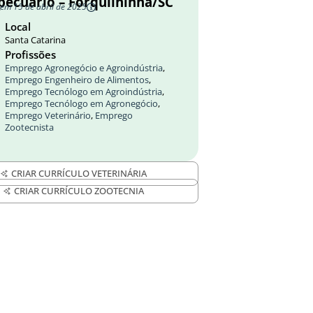
pecuário – Forquilhinha/SC
 em 15 de abril de 2025
Local
Santa Catarina
Profissões
Emprego Agronegócio e Agroindústria
,
Emprego Engenheiro de Alimentos
,
Emprego Tecnólogo em Agroindústria
,
Emprego Tecnólogo em Agronegócio
,
Emprego Veterinário
,
Emprego
Zootecnista
CRIAR CURRÍCULO VETERINÁRIA
CRIAR CURRÍCULO ZOOTECNIA