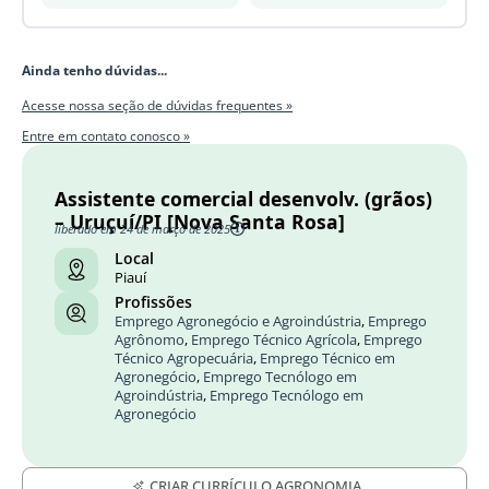
Ainda tenho dúvidas...
Acesse nossa seção de dúvidas frequentes »
Entre em contato conosco »
Assistente comercial desenvolv. (grãos)
– Uruçuí/PI [Nova Santa Rosa]
liberado em 24 de março de 2025
Local
Piauí
Profissões
Emprego Agronegócio e Agroindústria
,
Emprego
Agrônomo
,
Emprego Técnico Agrícola
,
Emprego
Técnico Agropecuária
,
Emprego Técnico em
Agronegócio
,
Emprego Tecnólogo em
Agroindústria
,
Emprego Tecnólogo em
Agronegócio
CRIAR CURRÍCULO AGRONOMIA