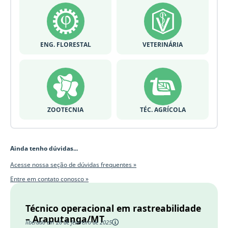
ENG. FLORESTAL
VETERINÁRIA
ZOOTECNIA
TÉC. AGRÍCOLA
Ainda tenho dúvidas...
Acesse nossa seção de dúvidas frequentes »
Entre em contato conosco »
Técnico operacional em rastreabilidade
– Araputanga/MT
liberado em 26 de fevereiro de 2025