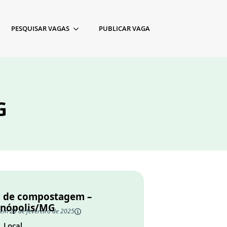
PESQUISAR VAGAS
PUBLICAR VAGA
G
r de compostagem –
anópolis/MG
 em 26 de fevereiro de 2025
Local