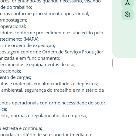
es, orientando-os quando necessário, visando
de do trabalho;
leiras conforme procedimento operacional;
compostagem;
 operacional;
rodutos conforme procedimento estabelecido pelo
astecimento (MAPA);
forme ordem de expedição;
mpostagem conforme Ordem de Serviço/Produção;
nizada e em funcionamento;
e ferramentas e equipamentos de uso;
racionais;
ento de cargas;
utos e materiais em almoxarifados e depósitos;
mbiental, segurança do trabalho e ministério da
mentos operacionais conforme necessidade do setor;
ica;
igente, normas e regulamentos da empresa;
;
 estreita e contínua;
ionadas a critério de seu superior imediato e