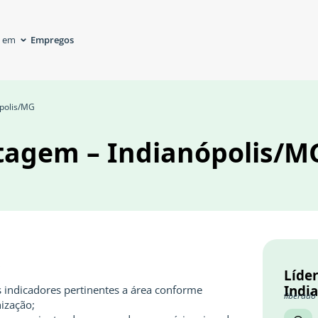
Empregos
á em
ópolis/MG
tagem – Indianópolis/M
S
Líde
Indi
 indicadores pertinentes a área conforme
liberado
ização;