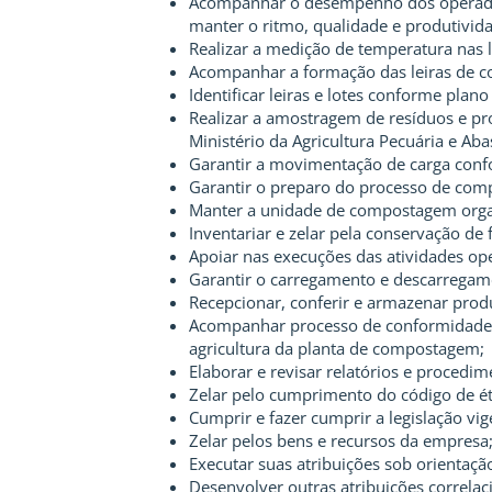
Acompanhar o desempenho dos operador
manter o ritmo, qualidade e produtivida
Realizar a medição de temperatura nas 
Acompanhar a formação das leiras de 
Identificar leiras e lotes conforme plano
Realizar a amostragem de resíduos e p
Ministério da Agricultura Pecuária e Ab
Garantir a movimentação de carga con
Garantir o preparo do processo de co
Manter a unidade de compostagem orga
Inventariar e zelar pela conservação d
Apoiar nas execuções das atividades ope
Garantir o carregamento e descarregam
Recepcionar, conferir e armazenar prod
Acompanhar processo de conformidade a
agricultura da planta de compostagem;
Elaborar e revisar relatórios e procedi
Zelar pelo cumprimento do código de ét
Cumprir e fazer cumprir a legislação v
Zelar pelos bens e recursos da empresa
Executar suas atribuições sob orientação
Desenvolver outras atribuições correlac