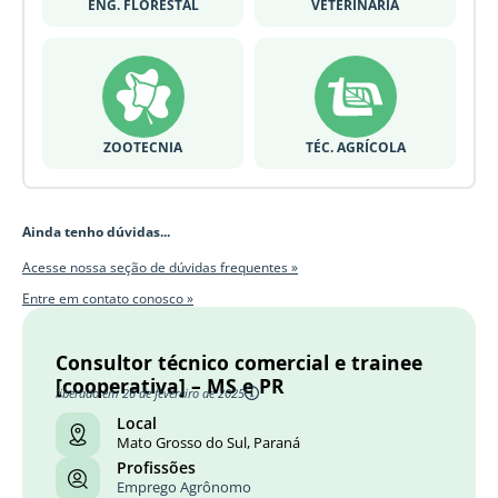
ENG. FLORESTAL
VETERINÁRIA
ZOOTECNIA
TÉC. AGRÍCOLA
Ainda tenho dúvidas...
Acesse nossa seção de dúvidas frequentes »
Entre em contato conosco »
Consultor técnico comercial e trainee
[cooperativa] – MS e PR
liberado em 26 de fevereiro de 2025
Local
Mato Grosso do Sul, Paraná
Profissões
Emprego Agrônomo