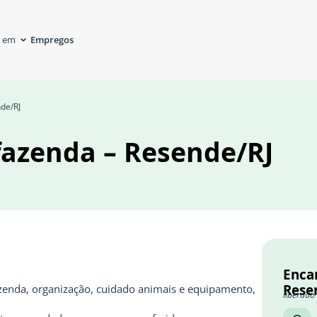
Empregos
á em
de/RJ
fazenda – Resende/RJ
Enca
Rese
azenda, organização, cuidado animais e equipamento,
liberado