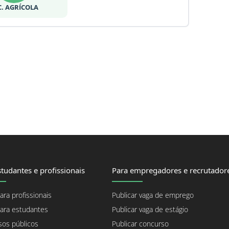
C. AGRÍCOLA
tudantes e profissionais
Para empregadores e recrutador
ara profissionais
Publicar vaga de emprego
ara estudantes
Publicar vaga de estágio
os públicos
Publicar concurso