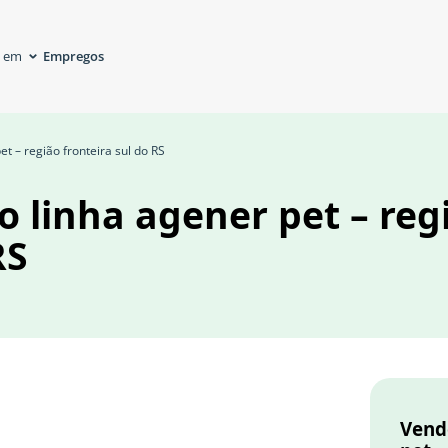
Empregos
á em
t – região fronteira sul do RS
 linha agener pet – reg
RS
Vend