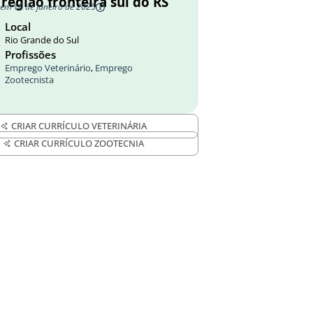
 região fronteira sul do RS
 em 10 de janeiro de 2025
Local
Rio Grande do Sul
Profissões
Emprego Veterinário
,
Emprego
Zootecnista
CRIAR CURRÍCULO VETERINÁRIA
CRIAR CURRÍCULO ZOOTECNIA