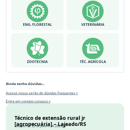
ENG. FLORESTAL
VETERINÁRIA
ZOOTECNIA
TÉC. AGRÍCOLA
Ainda tenho dúvidas...
Acesse nossa seção de dúvidas frequentes »
Entre em contato conosco »
Técnico de extensão rural jr
[agropecuária] – Lajeado/RS
liberado em 22 de janeiro de 2025