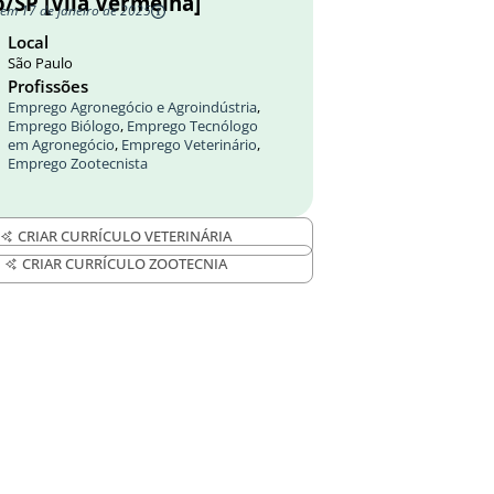
/SP [Vila Vermelha]
 em 17 de janeiro de 2025
Local
São Paulo
Profissões
Emprego Agronegócio e Agroindústria
,
Emprego Biólogo
,
Emprego Tecnólogo
em Agronegócio
,
Emprego Veterinário
,
Emprego Zootecnista
CRIAR CURRÍCULO VETERINÁRIA
CRIAR CURRÍCULO ZOOTECNIA