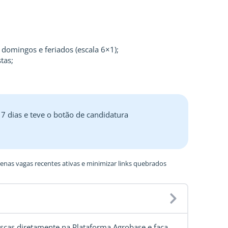
 domingos e feriados (escala 6×1);
tas;
 7 dias e teve o botão de candidatura
nas vagas recentes ativas e minimizar links quebrados
scas diretamente na Plataforma Agrobase
e faça