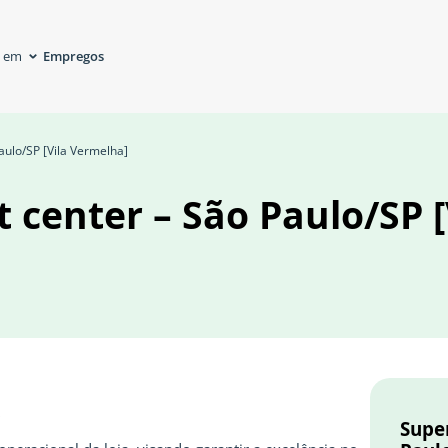
Empregos
á em
aulo/SP [Vila Vermelha]
 center – São Paulo/SP [
S
Super