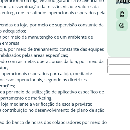
Paulo
peracional da loja, visando garantir a excelência no
liberado
ernos, disseminação da missão, visão e valores da
entrega dos resultados operacionais esperados pela
vendas da loja, por meio de supervisão constante da
ão adequados;
oja por meio da manutenção de um ambiente de
da empresa;
loja, por meio de treinamento constante das equipes
ibilizados pelas áreas específicas;
hado com as metas operacionais da loja, por meio da
uipe;
 operacionais esperados para a loja, mediante
ocessos operacionais, segundo as diretrizes
erações;
da por meio da utilização de aplicativo específico de
epartamento de marketing;
loja mediante a verificação da escala prevista;
 contribuição no desenvolvimento de plano de ação
ão do banco de horas dos colaboradores por meio do