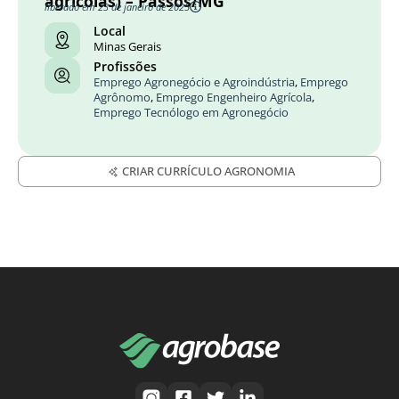
agrícolas) – Passos/MG
liberado em 23 de janeiro de 2025
Local
Minas Gerais
Profissões
Emprego Agronegócio e Agroindústria
,
Emprego
Agrônomo
,
Emprego Engenheiro Agrícola
,
Emprego Tecnólogo em Agronegócio
CRIAR CURRÍCULO AGRONOMIA