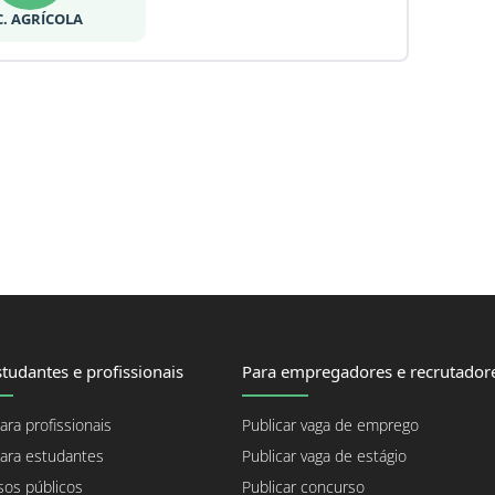
C. AGRÍCOLA
tudantes e profissionais
Para empregadores e recrutador
ara profissionais
Publicar vaga de emprego
ara estudantes
Publicar vaga de estágio
os públicos
Publicar concurso