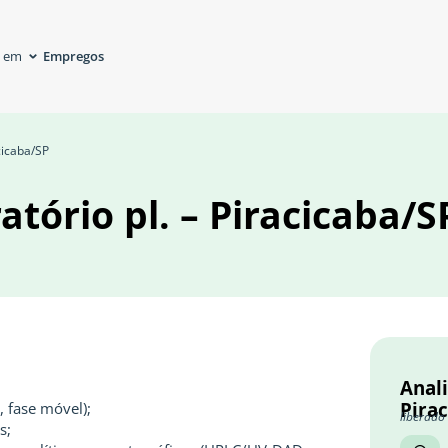
Empregos
á em
acicaba/SP
atório pl. – Piracicaba/S
Anali
Pira
 fase móvel);
liberado
s;