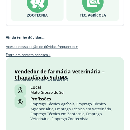
ZOOTECNIA
TÉC. AGRÍCOLA
Ainda tenho dúvidas...
Acesse nossa seção de dúvidas frequentes »
Entre em contato conosco »
Vendedor de farmácia veterinária –
Chapadão do Sul/MS
liberado em 2 de dezembro de 2024
Local
Mato Grosso do Sul
Profissões
Emprego Técnico Agrícola
,
Emprego Técnico
Agropecuária
,
Emprego Técnico em Veterinária
,
Emprego Técnico em Zootecnia
,
Emprego
Veterinário
,
Emprego Zootecnista