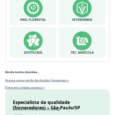
ENG. FLORESTAL
VETERINÁRIA
ZOOTECNIA
TÉC. AGRÍCOLA
Ainda tenho dúvidas...
Acesse nossa seção de dúvidas frequentes »
Entre em contato conosco »
Especialista da qualidade
(fornecedores) – São Paulo/SP
liberado em 3 de dezembro de 2024