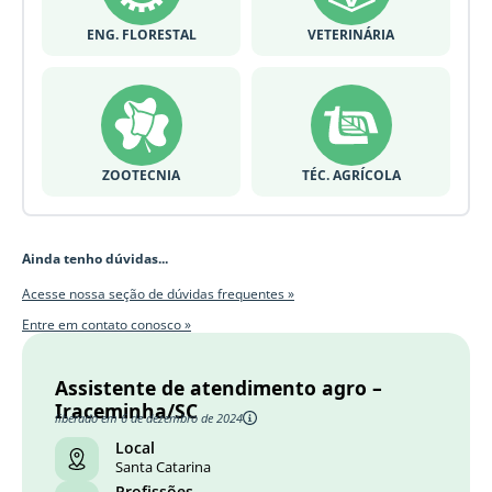
ENG. FLORESTAL
VETERINÁRIA
ZOOTECNIA
TÉC. AGRÍCOLA
Ainda tenho dúvidas...
Acesse nossa seção de dúvidas frequentes »
Entre em contato conosco »
Assistente de atendimento agro –
Iraceminha/SC
liberado em 6 de dezembro de 2024
Local
Santa Catarina
Profissões