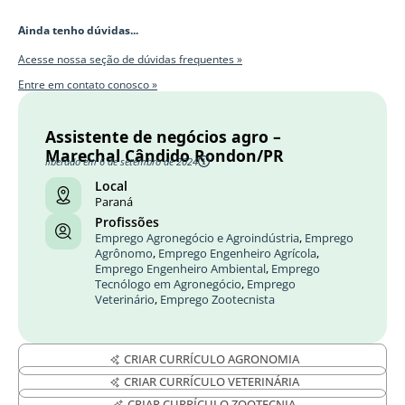
Ainda tenho dúvidas...
Acesse nossa seção de dúvidas frequentes »
Entre em contato conosco »
Assistente de negócios agro –
Marechal Cândido Rondon/PR
liberado em 6 de setembro de 2024
Local
Paraná
Profissões
Emprego Agronegócio e Agroindústria
,
Emprego
Agrônomo
,
Emprego Engenheiro Agrícola
,
Emprego Engenheiro Ambiental
,
Emprego
Tecnólogo em Agronegócio
,
Emprego
Veterinário
,
Emprego Zootecnista
CRIAR CURRÍCULO AGRONOMIA
CRIAR CURRÍCULO VETERINÁRIA
CRIAR CURRÍCULO ZOOTECNIA