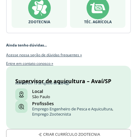
ZOOTECNIA
TÉC. AGRÍCOLA
Ainda tenho dúvidas...
Acesse nossa seção de dúvidas frequentes »
Entre em contato conosco »
Supervisor de aquicultura – Avaí/SP
liberado em 15 de agosto de 2024
Local
São Paulo
Profissões
Emprego Engenheiro de Pesca e Aquicultura
,
Emprego Zootecnista
CRIAR CURRÍCULO ZOOTECNIA