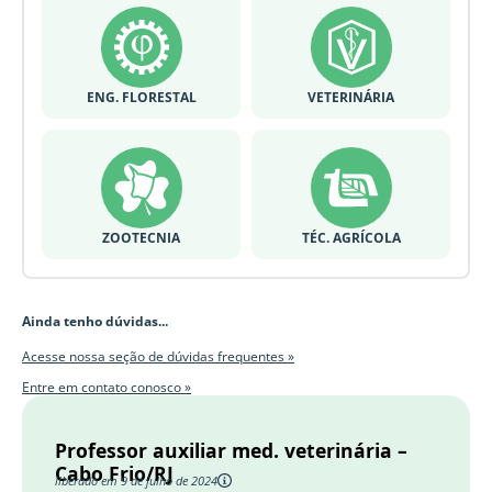
ENG. FLORESTAL
VETERINÁRIA
ZOOTECNIA
TÉC. AGRÍCOLA
Ainda tenho dúvidas...
Acesse nossa seção de dúvidas frequentes »
Entre em contato conosco »
Professor auxiliar med. veterinária –
Cabo Frio/RJ
liberado em 9 de julho de 2024