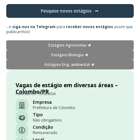
Pesquise novos estágios
...e
siga-nos no Telegram
para
receber novos estágios
assim que
publicarmos!
Estágios Agronomia
Estágios Biologia
Estágios Eng. ambiental
Vagas de estágio em diversas áreas –
Colombo/PR
Publicado em: 13/05/2026
Empresa
Prefeitura de Colombo
Tipo
Não obrigatório
Condição
Remunerado
Local