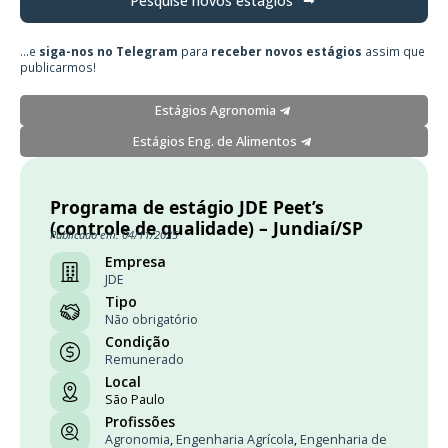
Pesquise novos estágios
...e
siga-nos no Telegram
para
receber novos estágios
assim que
publicarmos!
Estágios Agronomia
Estágios Eng. de Alimentos
Programa de estágio JDE Peet’s
(controle de qualidade) – Jundiaí/SP
Publicado em: 04/11/2025
Empresa
JDE
Tipo
Não obrigatório
Condição
Remunerado
Local
São Paulo
Profissões
Agronomia
,
Engenharia Agrícola
,
Engenharia de