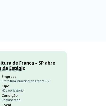
itura de Franca – SP abre
s de Estágio
o em: 18/08/2023
Empresa
Prefeitura Municipal de Franca - SP
Tipo
Não obrigatório
Condição
Remunerado
Local