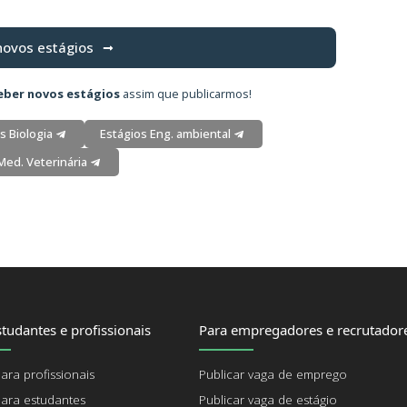
novos estágios
eber novos estágios
assim que publicarmos!
s Biologia
Estágios Eng. ambiental
Med. Veterinária
tudantes e profissionais
Para empregadores e recrutador
ara profissionais
Publicar vaga de emprego
ara estudantes
Publicar vaga de estágio