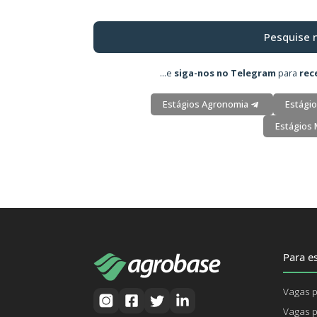
Pesquise 
...e
siga-nos no Telegram
para
rec
Estágios Agronomia
Estágio
Estágios 
Para es
Vagas p
Vagas p