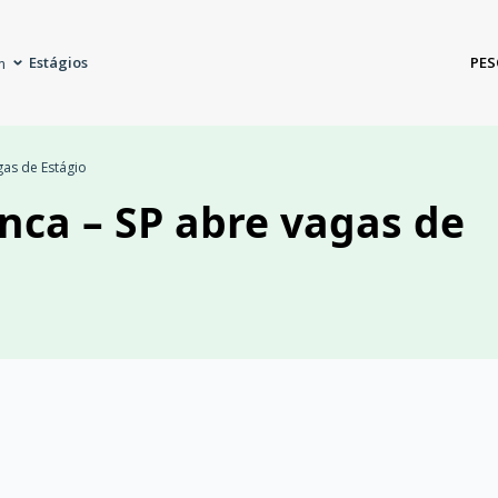
Estágios
PES
m
gas de Estágio
anca – SP abre vagas de