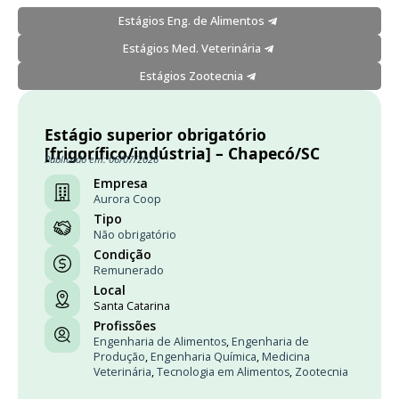
Estágios Eng. de Alimentos
Estágios Med. Veterinária
Estágios Zootecnia
Estágio superior obrigatório
[frigorífico/indústria] – Chapecó/SC
Publicado em: 06/07/2026
Empresa
Aurora Coop
Tipo
Não obrigatório
Condição
Remunerado
Local
Santa Catarina
Profissões
Engenharia de Alimentos
,
Engenharia de
Produção
,
Engenharia Química
,
Medicina
Veterinária
,
Tecnologia em Alimentos
,
Zootecnia