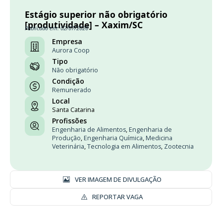
Estágio superior não obrigatório
[produtividade] – Xaxim/SC
Publicado em: 02/07/2026
Empresa
Aurora Coop
Tipo
Não obrigatório
Condição
Remunerado
Local
Santa Catarina
Profissões
Engenharia de Alimentos
,
Engenharia de
Produção
,
Engenharia Química
,
Medicina
Veterinária
,
Tecnologia em Alimentos
,
Zootecnia
VER IMAGEM DE DIVULGAÇÃO
REPORTAR VAGA