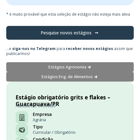
* é muito provável que esta seleção de estágio não esteja mais ativa
Pesquise novos estágios
...e
siga-nos no Telegram
para
receber novos estágios
assim que
publicarmos!
Estágios Agronomia
Estágios Eng. de Alimentos
Estágio obrigatório grits e flakes –
Guarapuava/PR
Publicado em: 04/09/2023
Empresa
Agrária
Tipo
Curricular / Obrigatório
Condição