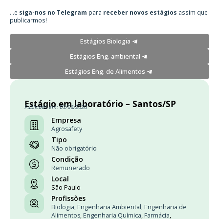
...e
siga-nos no Telegram
para
receber novos estágios
assim que
publicarmos!
Estágios Biologia
Estágios Eng. ambiental
Estágios Eng. de Alimentos
Estágio em laboratório – Santos/SP
Publicado em: 03/06/2026
Empresa
Agrosafety
Tipo
Não obrigatório
Condição
Remunerado
Local
São Paulo
Profissões
Biologia
,
Engenharia Ambiental
,
Engenharia de
Alimentos
,
Engenharia Química
,
Farmácia
,