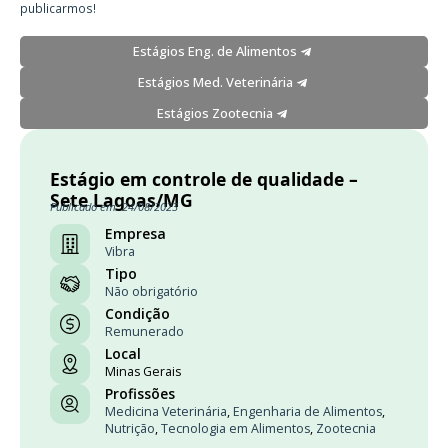
publicarmos!
Estágios Eng. de Alimentos
Estágios Med. Veterinária
Estágios Zootecnia
Estágio em controle de qualidade –
Sete Lagoas/MG
Publicado em: 24/08/2023
Empresa
Vibra
Tipo
Não obrigatório
Condição
Remunerado
Local
Minas Gerais
Profissões
Medicina Veterinária
,
Engenharia de Alimentos
,
Nutrição
,
Tecnologia em Alimentos
,
Zootecnia