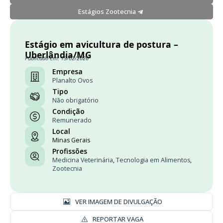
Estágios Zootecnia
Estágio em avicultura de postura –
Uberlândia/MG
Publicado em: 13/02/2026
Empresa
Planalto Ovos
Tipo
Não obrigatório
Condição
Remunerado
Local
Minas Gerais
Profissões
Medicina Veterinária
,
Tecnologia em Alimentos
,
Zootecnia
VER IMAGEM DE DIVULGAÇÃO
REPORTAR VAGA