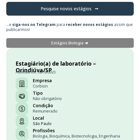
Pesquise novos estágios
...e
siga-nos no Telegram
para
receber novos estágios
assim que
publicarmos!
Estágios Biologia
Estagiário(a) de laboratório –
Orindiúva/SP
Publicado em: 08/12/2025
Empresa
Corbion
Tipo
Não obrigatório
Condição
Remunerado
Local
São Paulo
Profissões
Biologia
,
Bioquímica
,
Biotecnologia
,
Engenharia