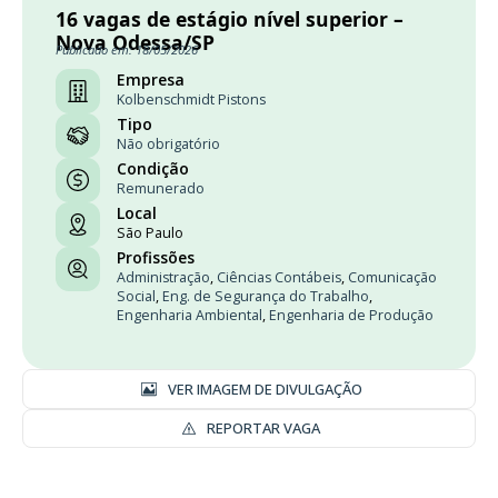
16 vagas de estágio nível superior –
Nova Odessa/SP
Publicado em: 18/05/2026
Empresa
Kolbenschmidt Pistons
Tipo
Não obrigatório
Condição
Remunerado
Local
São Paulo
Profissões
Administração
,
Ciências Contábeis
,
Comunicação
Social
,
Eng. de Segurança do Trabalho
,
Engenharia Ambiental
,
Engenharia de Produção
VER IMAGEM DE DIVULGAÇÃO
REPORTAR VAGA