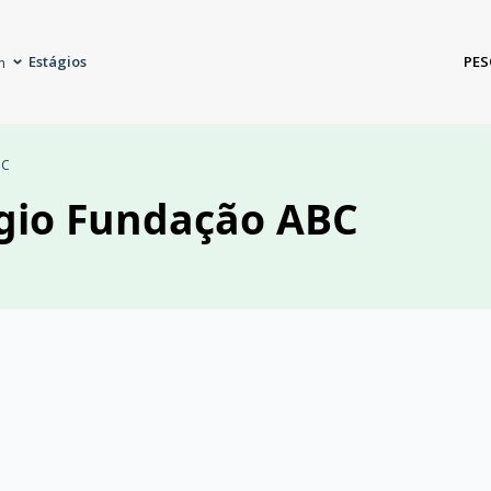
Estágios
PES
m
BC
ágio Fundação ABC