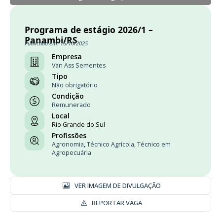
Programa de estágio 2026/1 –
Panambi/RS
Publicado em: 16/10/2025
Empresa
Van Ass Sementes
Tipo
Não obrigatório
Condição
Remunerado
Local
Rio Grande do Sul
Profissões
Agronomia
,
Técnico Agrícola
,
Técnico em
Agropecuária
VER IMAGEM DE DIVULGAÇÃO
REPORTAR VAGA