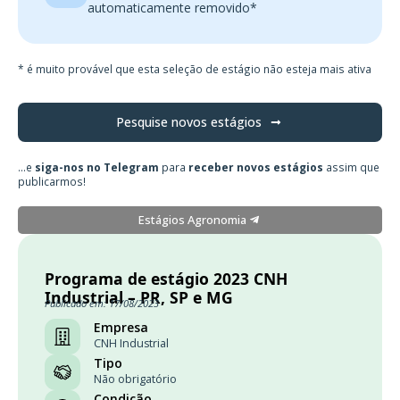
automaticamente removido*
* é muito provável que esta seleção de estágio não esteja mais ativa
Pesquise novos estágios
...e
siga-nos no Telegram
para
receber novos estágios
assim que
publicarmos!
Estágios Agronomia
Programa de estágio 2023 CNH
Industrial – PR, SP e MG
Publicado em: 17/08/2023
Empresa
CNH Industrial
Tipo
Não obrigatório
Condição