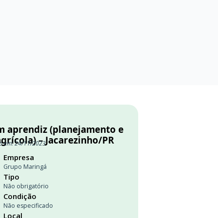
m aprendiz (planejamento e
grícola) – Jacarezinho/PR
o em: 24/11/2023
Empresa
Grupo Maringá
Tipo
Não obrigatório
Condição
Não especificado
Local