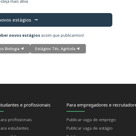
steja mais ativa
novos estágios
eber novos estágios
assim que publicarmos!
os Biologia
Estágios Téc. Agrícola
tudantes e profissionais
Para empregadores e recrutador
ara profissionais
Publicar vaga de emprego
ara estudantes
Publicar vaga de estágio