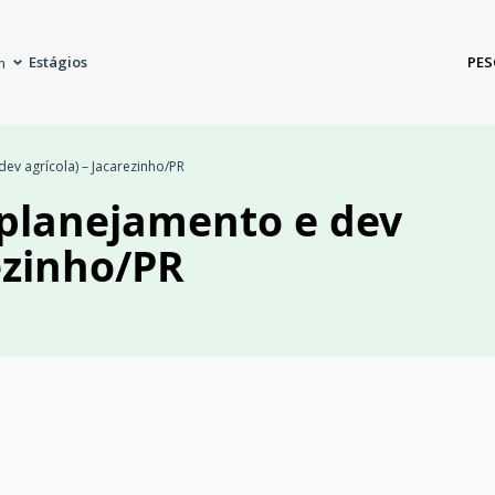
Estágios
PES
m
ev agrícola) – Jacarezinho/PR
(planejamento e dev
ezinho/PR