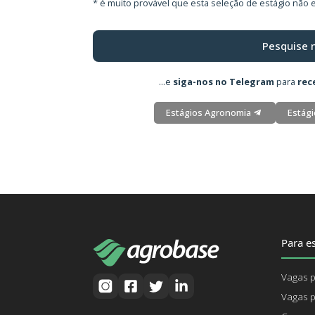
* é muito provável que esta seleção de estágio não e
Pesquise 
...e
siga-nos no Telegram
para
rec
Estágios Agronomia
Estági
Para es
Vagas p
Vagas p