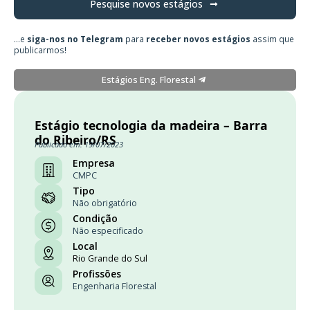
Pesquise novos estágios
...e
siga-nos no Telegram
para
receber novos estágios
assim que
publicarmos!
Estágios Eng. Florestal
Estágio tecnologia da madeira – Barra
do Ribeiro/RS
Publicado em: 19/07/2023
Empresa
CMPC
Tipo
Não obrigatório
Condição
Não especificado
Local
Rio Grande do Sul
Profissões
Engenharia Florestal