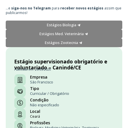
...e
siga-nos no Telegram
para
receber novos estágios
assim que
publicarmos!
Estágios Biologia
Estágios Med. Veterinária
Estágios Zootecnia
Estágio supervisionado obrigatório e
voluntariado – Canindé/CE
Publicado em: 29/05/2026
Empresa
São Francisco
Tipo
Curricular / Obrigatório
Condição
Não especificado
Local
Ceará
Profissões
Biologia
,
Medicina Veterinária
,
Zootecnia