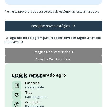
* é muito provável que esta seleção de estágio não esteja mais ativa
Pesquise novos estágios
...e
siga-nos no Telegram
para
receber novos estágios
assim que
publicarmos!
Estágios Med. Veterinária
Estágios Téc. Agrícola
Estágio remunerado agro
Publicado em: 17/03/2025
Empresa
Cooperoeste
Tipo
Não obrigatório
Condição
Remunerado