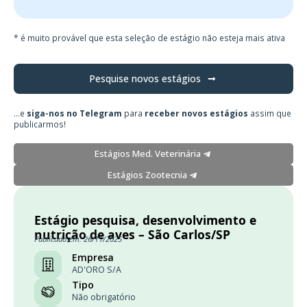
* é muito provável que esta seleção de estágio não esteja mais ativa
Pesquise novos estágios
...e
siga-nos no Telegram
para
receber novos estágios
assim que
publicarmos!
Estágios Med. Veterinária
Estágios Zootecnia
Estágio pesquisa, desenvolvimento e
nutrição de aves – São Carlos/SP
Publicado em: 26/11/2025
Empresa
AD'ORO S/A
Tipo
Não obrigatório