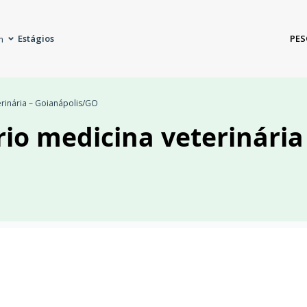
Estágios
PES
m
erinária – Goianápolis/GO
rio medicina veterinária