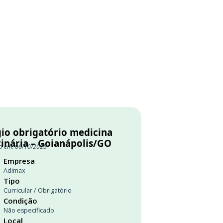
gio obrigatório medicina
rinária – Goianápolis/GO
o em: 06/10/2025
Empresa
Adimax
Tipo
Curricular / Obrigatório
Condição
Não especificado
Local