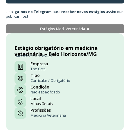
...e
siga-nos no Telegram
para
receber novos estágios
assim que
publicarmos!
Estágios Med. Veterinária
Estágio obrigatório em medicina
veterinária – Belo Horizonte/MG
Publicado em: 01/12/2025
Empresa
The Cats
Tipo
Curricular / Obrigatório
Condição
Não especificado
Local
Minas Gerais
Profissões
Medicina Veterinária