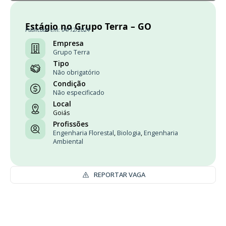
Estágio no Grupo Terra – GO
Publicado em: 04/12/2024
Empresa
Grupo Terra
Tipo
Não obrigatório
Condição
Não especificado
Local
Goiás
Profissões
Engenharia Florestal
,
Biologia
,
Engenharia
Ambiental
REPORTAR VAGA