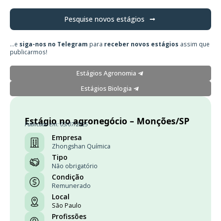
Pesquise novos estágios
...e
siga-nos no Telegram
para
receber novos estágios
assim que
publicarmos!
Estágios Agronomia
Estágios Biologia
Estágio no agronegócio – Monções/SP
Publicado em: 03/07/2025
Empresa
Zhongshan Química
Tipo
Não obrigatório
Condição
Remunerado
Local
São Paulo
Profissões