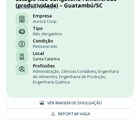
(produtividade) – Guatambú/SC
Publicado em: 14/11/2025
Empresa
Aurora Coop
Tipo
Não obrigatório
Condição
Remunerado
Local
Santa Catarina
Profissões
Administração
,
Ciências Contábeis
,
Engenharia
de Alimentos
,
Engenharia de Produção
,
Engenharia Química
VER IMAGEM DE DIVULGAÇÃO
REPORTAR VAGA